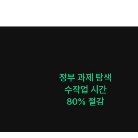
정부 과제 탐색

수작업 시간

80% 절감